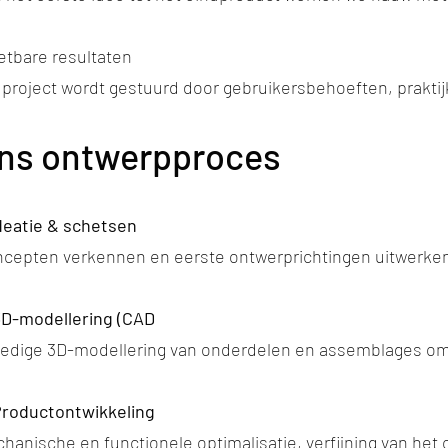
tbare resultaten
 project wordt gestuurd door gebruikersbehoeften, prakti
ns ontwerpproces
Ideatie & schetsen
cepten verkennen en eerste ontwerprichtingen uitwerken
3D-modellering (CAD
ledige 3D-modellering van onderdelen en assemblages om 
Productontwikkeling
hanische en functionele optimalisatie, verfijning van het