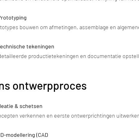
Prototyping
totypes bouwen om afmetingen, assemblage en algemene fu
Technische tekeningen
etailleerde productietekeningen en documentatie opstell
ns ontwerpproces
Ideatie & schetsen
cepten verkennen en eerste ontwerprichtingen uitwerken
3D-modellering (CAD