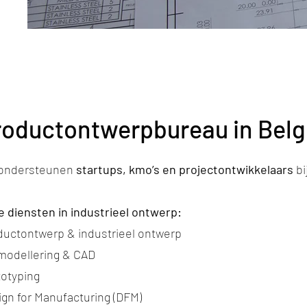
roductontwerpbureau in Belg
 ondersteunen
startups, kmo’s en projectontwikkelaars
bi
e diensten in industrieel ontwerp:
ductontwerp & industrieel ontwerp
modellering & CAD
totyping
gn for Manufacturing (DFM)