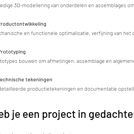
ledige 3D-modellering van onderdelen en assemblages om 
Productontwikkeling
hanische en functionele optimalisatie, verfijning van het
Prototyping
totypes bouwen om afmetingen, assemblage en algemene fu
Technische tekeningen
etailleerde productietekeningen en documentatie opstell
eb je een project in gedacht