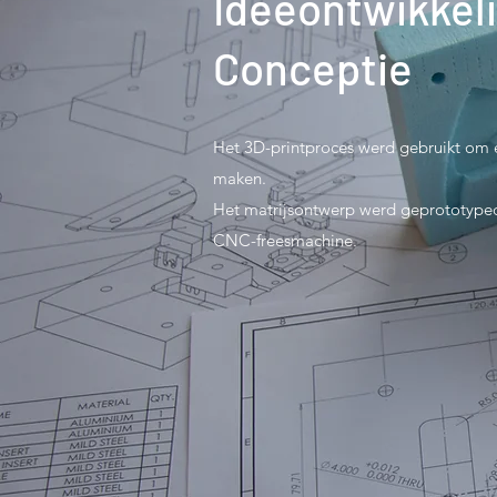
Ideeontwikkel
Conceptie
Het 3D-printproces werd gebruikt om 
maken.
Het matrijsontwerp werd geprototype
CNC-freesmachine.