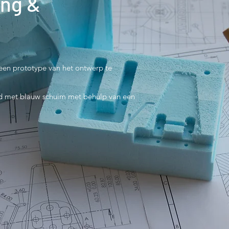
ing &
een prototype van het ontwerp te
d met blauw schuim met behulp van een